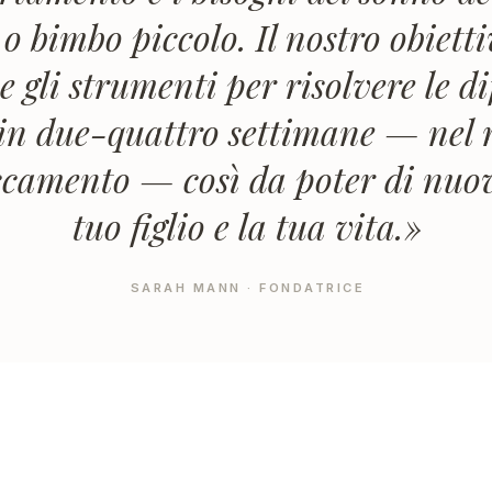
 bimbo piccolo. Il nostro obietti
 e gli strumenti per risolvere le di
in due-quattro settimane — nel r
accamento — così da poter di nuo
tuo figlio e la tua vita.»
SARAH MANN · FONDATRICE