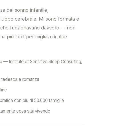
a del sonno infantile,
viluppo cerebrale. Mi sono formata e
i che funzionavano davvero — non
a più tardi per migliaia di altre
o — Institute of Sensitive Sleep Consulting,
ia tedesca e romanza
nline
 pratica con più di 50.000 famiglie
ttamente cosa stai vivendo