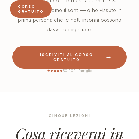
addormentato o di tornare a dormire? So
CORSO
esattamente come ti senti — e ho vissuto in
GRATUITO
prima persona che le notti insonni possono
davvero migliorare.
ISCRIVITI AL CORSO
→
GRATUITO
★
★
★
★
★
50.000+ famiglie
CINQUE LEZIONI
Cosa riceverai in