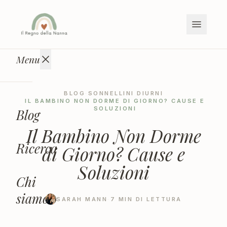
Vai ai contenuti
Menu
BLOG
·
SONNELLINI DIURNI
IL BAMBINO NON DORME DI GIORNO? CAUSE E
·
SOLUZIONI
Blog
Il Bambino Non Dorme
Ricerca
di Giorno? Cause e
Soluzioni
Chi
siamo
SARAH MANN
·
7
MIN DI LETTURA