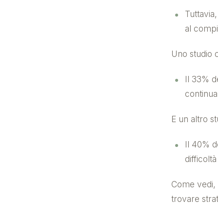
Tuttavia
al compi
Uno studio 
Il 33% d
continu
E un altro s
Il 40% d
difficolt
Come vedi, v
trovare strat