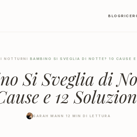
BLOG
RICER
LI NOTTURNI
·
BAMBINO SI SVEGLIA DI NOTTE? 10 CAUSE E
o Si Sveglia di No
Cause e 12 Soluzion
SARAH MANN
·
12
MIN DI LETTURA