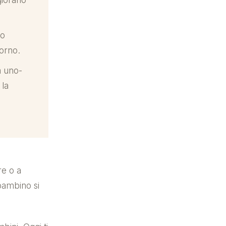
no
iorno.
a uno-
 la
re o a
 bambino si