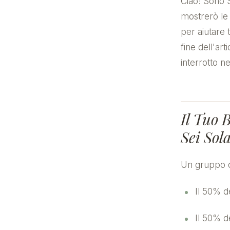
Ciao! Sono 
mostrerò le 
per aiutare 
fine dell'ar
interrotto n
Il Tuo 
Sei Sola
Un gruppo d
Il 50% d
Il 50% d