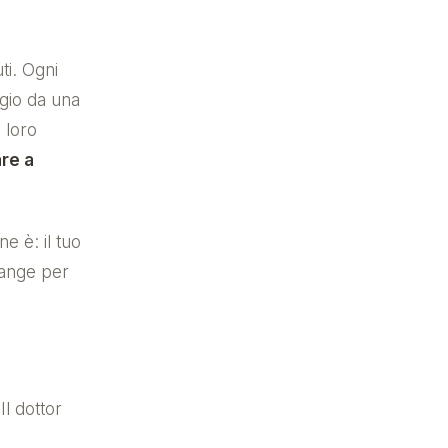
ti. Ogni
gio da una
 loro
re a
ne è: il tuo
iange per
Il dottor