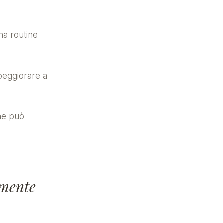
una routine
peggiorare a
che può
amente