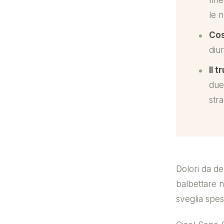
le n
Cos
diu
Il 
due
str
Dolori da de
balbettare n
sveglia spes