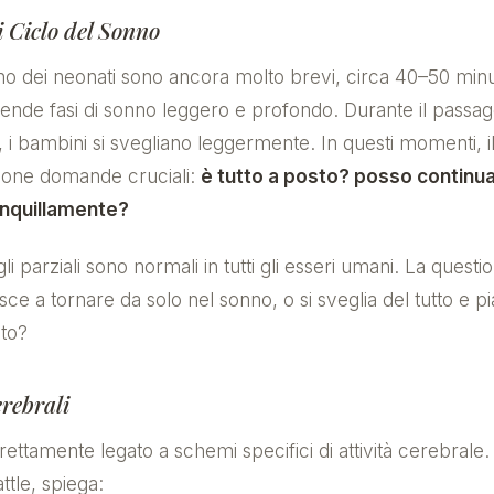
i Ciclo del Sonno
onno dei neonati sono ancora molto brevi, circa 40–50 minu
ende fasi di sonno leggero e profondo. Durante il passag
ra, i bambini si svegliano leggermente. In questi momenti, il
 pone domande cruciali:
è tutto a posto? posso continua
anquillamente?
li parziali sono normali in tutti gli esseri umani. La questio
ce a tornare da solo nel sonno, o si sveglia del tutto e p
uto?
rebrali
trettamente legato a schemi specifici di attività cerebrale. 
ttle, spiega: