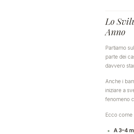
Lo Svil
Anno
Partiamo sub
parte dei ca
davvero sta
Anche i bam
iniziare a s
fenomeno co
Ecco come c
A 3–4 m