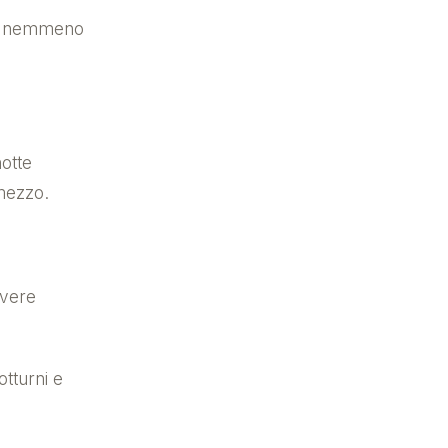
ve nemmeno
notte
mezzo.
avere
tturni e