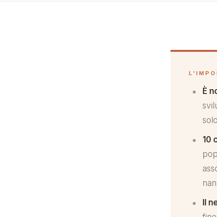
L'IMP
È n
svi
sol
10 
pop
ass
nan
Il 
fin