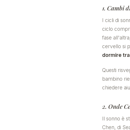
1. Cambi d
I cicli di s
ciclo compr
fase all'alt
cervello si
dormire tr
Questi risveg
bambino ries
chiedere ai
2. Onde Ce
Il sonno è s
Chen, di Sea