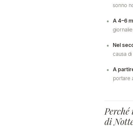
sonno no
A 4–6 m
giornalier
Nel sec
causa di
A partir
portare 
Perché 
di Nott