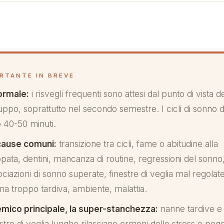
ORTANTE IN BREVE
ormale:
i risvegli frequenti sono attesi dal punto di vista d
luppo, soprattutto nel secondo semestre. I cicli di sonno 
o 40-50 minuti.
cause comuni:
transizione tra cicli, fame o abitudine alla
pata, dentini, mancanza di routine, regressioni del sonno
ociazioni di sonno superate, finestre di veglia mal regolate
na troppo tardiva, ambiente, malattia.
nemico principale, la super-stanchezza:
nanne tardive e
estre di veglia lunghe rilasciano ormoni dello stress e peg