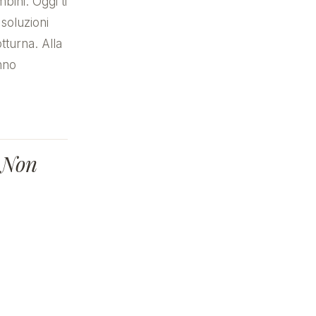
ini. Oggi ti
 soluzioni
tturna. Alla
nno
 Non