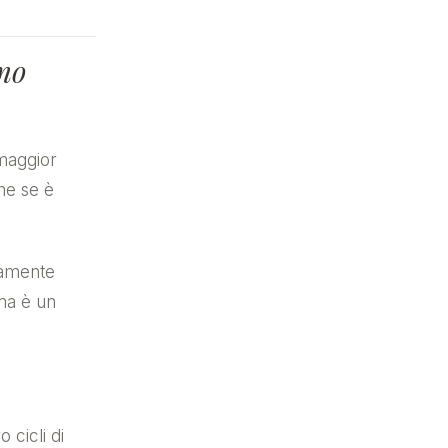
mo
 maggior
he se è
samente
 ma è un
 cicli di